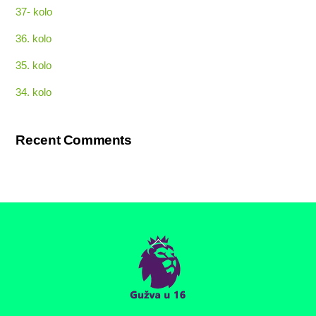
37- kolo
36. kolo
35. kolo
34. kolo
Recent Comments
Back
To
Top