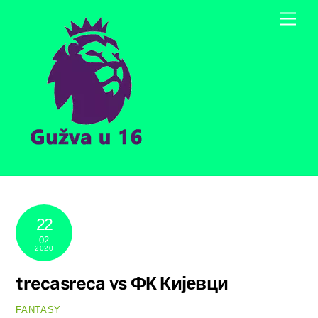
Skip
Men
to
content
22
02
2020
trecasreca vs ФК Кијевци
FANTASY