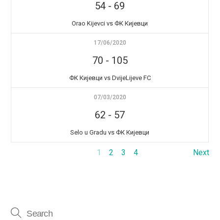
54
-
69
Orao Kijevci vs ФК Кијевци
17/06/2020
70
-
105
ФК Кијевци vs DvijeLijeve FC
07/03/2020
62
-
57
Selo u Gradu vs ФК Кијевци
1
2
3
4
Next